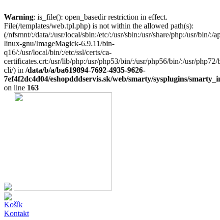
Warning
: is_file(): open_basedir restriction in effect.
File(/templates/web.tpl.php) is not within the allowed path(s):
(/nfsmnt/:/data/:/usr/local/sbin:/etc/:/usr/sbin:/usr/share/php:/usr/bin
linux-gnu/ImageMagick-6.9.11/bin-
q16/:/usr/local/bin/:/etc/ssl/certs/ca-
certificates.crt:/usr/lib/php:/usr/php53/bin/:/usr/php56/bin/:/usr/php7
cli/) in
/data/b/a/ba619894-7692-4935-9626-
7ef4f2dc4d04/eshopdddservis.sk/web/smarty/sysplugins/smarty_in
on line
163
Košík
Kontakt