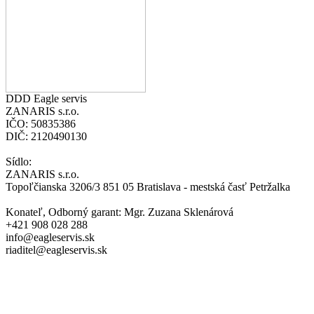
DDD Eagle servis
ZANARIS s.r.o.
IČO: 50835386
DIČ: 2120490130
Sídlo:
ZANARIS s.r.o.
Topoľčianska 3206/3 851 05 Bratislava - mestská časť Petržalka
Konateľ, Odborný garant: Mgr. Zuzana Sklenárová
+421 908 028 288
info@eagleservis.sk
riaditel@eagleservis.sk